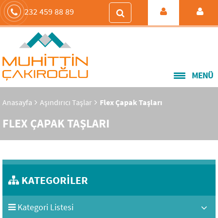
232 459 88 89
MENÜ
Anasayfa
Aşındırıcı Taşlar
Flex Çapak Taşları
FLEX ÇAPAK TAŞLARI
KATEGORİLER
Kategori Listesi