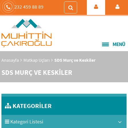
232 459 88 89
MENÜ
Anasayfa
Matkap Uçları
SDS Murç ve Keskiler
SDS MURÇ VE KESKİLER
KATEGORİLER
Kategori Listesi