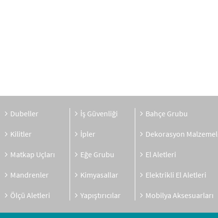
Dubeller
İş Güvenliği
Bahçe Grubu
Kilitler
İpler
Dekorasyon Malzemel
Matkap Uçları
Eğe Grubu
El Aletleri
Mandrenler
Kimyasallar
Elektrikli El Aletleri
Ölçü Aletleri
Yapıştırıcılar
Mobilya Aksesuarları