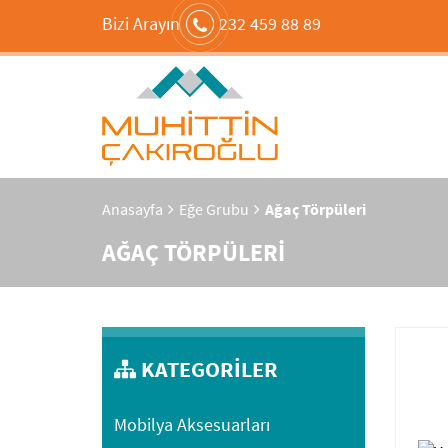
Bizi Arayın
232 459 88 89
Anasayfa
Eğe Grubu
Ağaç Törpüleri
AĞAÇ TÖRPÜLERİ
KATEGORİLER
Mobilya Aksesuarları