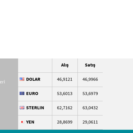
Alış
Satış
DOLAR
46,9121
46,9966
eri
EURO
53,6013
53,6979
STERLIN
62,7162
63,0432
YEN
28,8699
29,0611