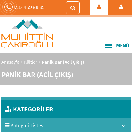
232 459 88 89
MENÜ
Anasayfa
Kilitler
Panik Bar (Acil Çıkış)
PANİK BAR (ACİL ÇIKIŞ)
KATEGORİLER
Kategori Listesi