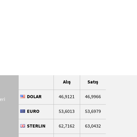
Alış
Satış
DOLAR
46,9121
46,9966
eri
EURO
53,6013
53,6979
STERLIN
62,7162
63,0432