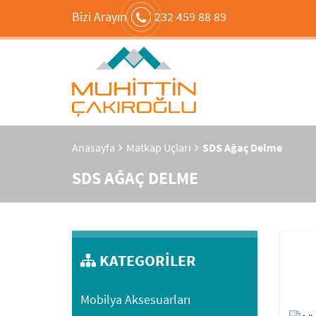
Bizi Arayın
232 459 88 89
Anasayfa
Matkap Uçları
SDS Ağaç Delme
SDS AĞAÇ DELME
KATEGORİLER
Mobilya Aksesuarları