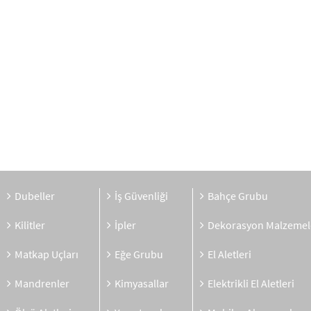
Dubeller
İş Güvenliği
Bahçe Grubu
Kilitler
İpler
Dekorasyon Malzemel
Matkap Uçları
Eğe Grubu
El Aletleri
Mandrenler
Kimyasallar
Elektrikli El Aletleri