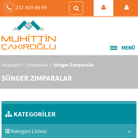
232 459 88 89
MENÜ
Anasayfa
Zımparalar
Sünger Zımparalar
SÜNGER ZIMPARALAR
KATEGORİLER
Kategori Listesi