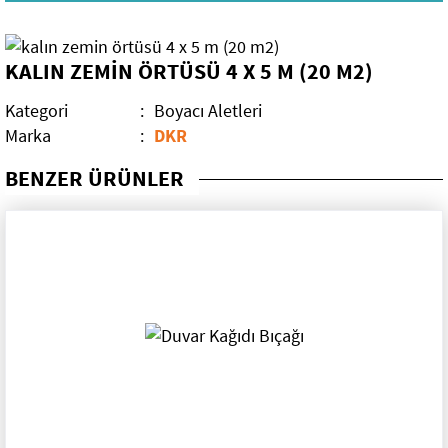
Mobilya Aksesuarları
KALIN ZEMİN ÖRTÜSÜ 4 X 5 M (20 M2)
Elektrikli El Aletleri
Kategori
:
Boyacı Aletleri
El Aletleri
Kırıcı Deliciler
Marka
:
DKR
Dekorasyon Malzemeleri
Darbeli Matkaplar
BENZER ÜRÜNLER
Teşhir Standları
Sıvacı Aletleri
Sırıklar
Rulo Grubu
Paspaylar