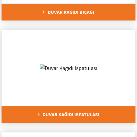
Mikser Uçları
DUVAR KAĞIDI BIÇAĞI
Kazıma Aletleri
İzolasyon Aletleri
Fayans Aletleri
Cila Süngeri ve Tabanlar
Boyacı Aletleri
Alçı Aletleri
Bahçe Grubu
DUVAR KAĞIDI ISPATULASI
Yapıştırıcılar
Bahçe Elektrikli Aletleri