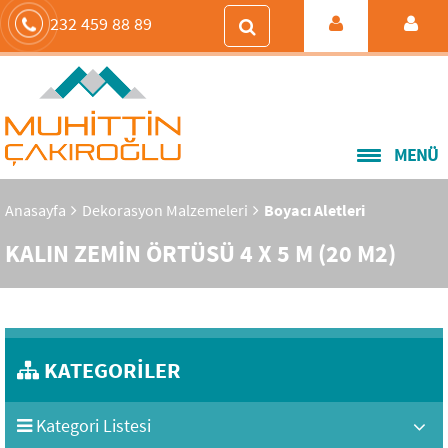
232 459 88 89
MENÜ
Anasayfa
Dekorasyon Malzemeleri
Boyacı Aletleri
KALIN ZEMİN ÖRTÜSÜ 4 X 5 M (20 M2)
KATEGORİLER
Kategori Listesi