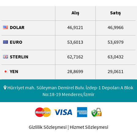
Alış
Satış
DOLAR
46,9121
46,9966
EURO
53,6013
53,6979
STERLIN
62,7162
63,0432
YEN
28,8699
29,0611
Hürriyet mah. Süleyman Demirel Bulv. İzdep-1 Depoları A Blok
No:18-19 Menderes/İzmir
Gizlilik Sözleşmesi
|
Hizmet Sözleşmesi