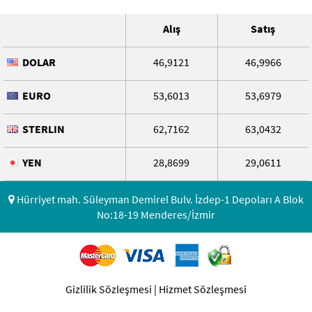
Alış
Satış
DOLAR
46,9121
46,9966
EURO
53,6013
53,6979
STERLIN
62,7162
63,0432
YEN
28,8699
29,0611
Hürriyet mah. Süleyman Demirel Bulv. İzdep-1 Depoları A Blok
No:18-19 Menderes/İzmir
Gizlilik Sözleşmesi
|
Hizmet Sözleşmesi