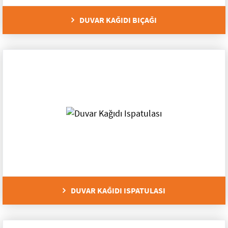
Mikser Uçları
DUVAR KAĞIDI BIÇAĞI
Kazıma Aletleri
İzolasyon Aletleri
Fayans Aletleri
Cila Süngeri ve Tabanlar
Boyacı Aletleri
Alçı Aletleri
Bahçe Grubu
DUVAR KAĞIDI ISPATULASI
Yapıştırıcılar
Bahçe Elektrikli Aletleri