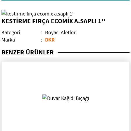
Mobilya Aksesuarları
KESTİRME FIRÇA ECOMİX A.SAPLI 1''
Elektrikli El Aletleri
Kategori
:
Boyacı Aletleri
El Aletleri
Kırıcı Deliciler
Marka
:
DKR
Dekorasyon Malzemeleri
Darbeli Matkaplar
BENZER ÜRÜNLER
Teşhir Standları
Sıvacı Aletleri
Sırıklar
Rulo Grubu
Paspaylar