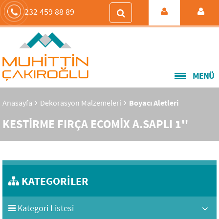
232 459 88 89
MENÜ
Anasayfa
Dekorasyon Malzemeleri
Boyacı Aletleri
KESTİRME FIRÇA ECOMİX A.SAPLI 1''
KATEGORİLER
Kategori Listesi