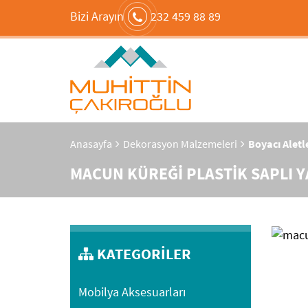
Bizi Arayın
232 459 88 89
Anasayfa
Dekorasyon Malzemeleri
Boyacı Aletl
MACUN KÜREĞİ PLASTİK SAPLI YA
KATEGORİLER
Mobilya Aksesuarları