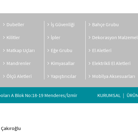
Dubeller
İş Güvenliği
Bahçe Grubu
Kilitler
İpler
Dekorasyon Malzemel
Matkap Uçları
Eğe Grubu
El Aletleri
Mandrenler
Kimyasallar
Elektrikli El Aletleri
Ölçü Aletleri
Yapıştırıcılar
Mobilya Aksesuarları
oları A Blok No:18-19 Menderes/İzmir
KURUMSAL
ÜRÜN
n Çakıroğlu