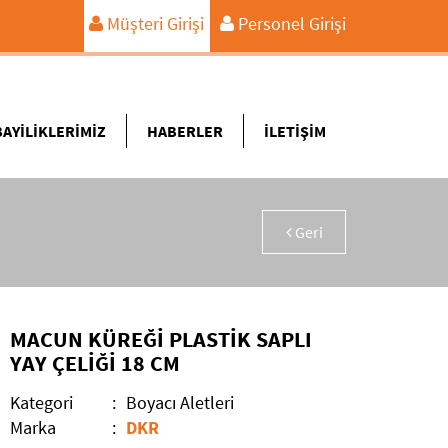
Müşteri Girişi
Personel Girişi
BAYİLİKLERİMİZ
HABERLER
İLETİŞİM
Geri
MACUN KÜREĞİ PLASTİK SAPLI
YAY ÇELİĞİ 18 CM
Kategori
:
Boyacı Aletleri
Marka
:
DKR