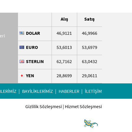
Alış
Satış
DOLAR
46,9121
46,9966
eri
EURO
53,6013
53,6979
STERLIN
62,7162
63,0432
YEN
28,8699
29,0611
LERİMİZ
BAYİLİKLERİMİZ
HABERLER
İLETİŞİM
Gizlilik Sözleşmesi
|
Hizmet Sözleşmesi