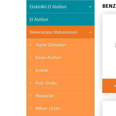
BENZ
Elektrikli El Aletleri
El Aletleri
Kırıcı Deliciler
Dekorasyon Malzemeleri
Darbeli Matkaplar
Teşhir Standları
Sıvacı Aletleri
Sırıklar
Rulo Grubu
Paspaylar
Mikser Uçları