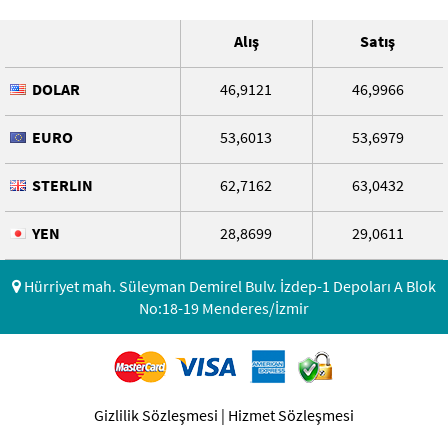
Alış
Satış
DOLAR
46,9121
46,9966
EURO
53,6013
53,6979
STERLIN
62,7162
63,0432
YEN
28,8699
29,0611
Hürriyet mah. Süleyman Demirel Bulv. İzdep-1 Depoları A Blok
No:18-19 Menderes/İzmir
Gizlilik Sözleşmesi
|
Hizmet Sözleşmesi