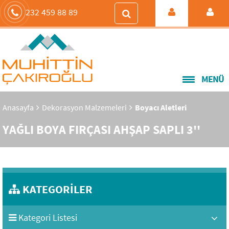
232 459 88 89
MENÜ
Anasayfa
Dekorasyon Malzemeleri
Boyacı Aletleri
YAĞLI BOYA FIRÇASI AHŞAP SAPLI 3''
KATEGORİLER
Kategori Listesi