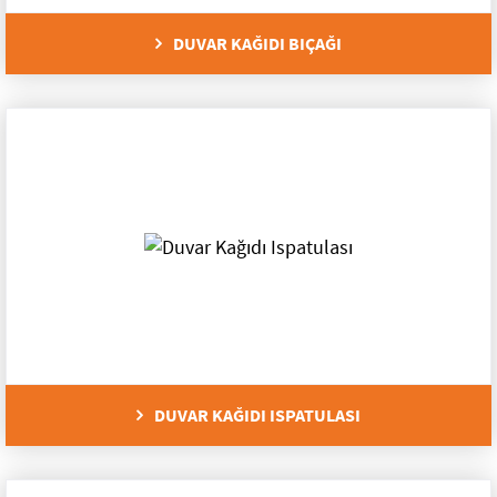
Mikser Uçları
DUVAR KAĞIDI BIÇAĞI
Kazıma Aletleri
İzolasyon Aletleri
Fayans Aletleri
Cila Süngeri ve Tabanlar
Boyacı Aletleri
Alçı Aletleri
Bahçe Grubu
DUVAR KAĞIDI ISPATULASI
Yapıştırıcılar
Bahçe Elektrikli Aletleri