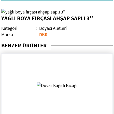
Mobilya Aksesuarları
YAĞLI BOYA FIRÇASI AHŞAP SAPLI 3''
Elektrikli El Aletleri
Kategori
:
Boyacı Aletleri
El Aletleri
Kırıcı Deliciler
Marka
:
DKR
Dekorasyon Malzemeleri
Darbeli Matkaplar
BENZER ÜRÜNLER
Teşhir Standları
Sıvacı Aletleri
Sırıklar
Rulo Grubu
Paspaylar