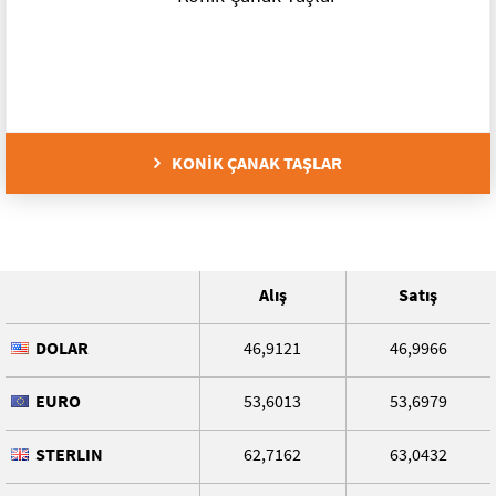
Silindirler (Bareller)
Dolap Kapak Menteşeleri
Flex Çapak Taşları
Demirkapı (Trajlı) Kilitleri
Demir Kapı Menteşe - Makara
Elmas Kesiciler
Silindirli Kilitler
Çekmece Rayları
Elmas Bileme ve Testere Taşı
KONİK ÇANAK TAŞLAR
Oda ve Banyo Kapı Kilitleri
Çanak Taşları
Alış
Satış
DOLAR
46,9121
46,9966
EURO
53,6013
53,6979
STERLIN
62,7162
63,0432