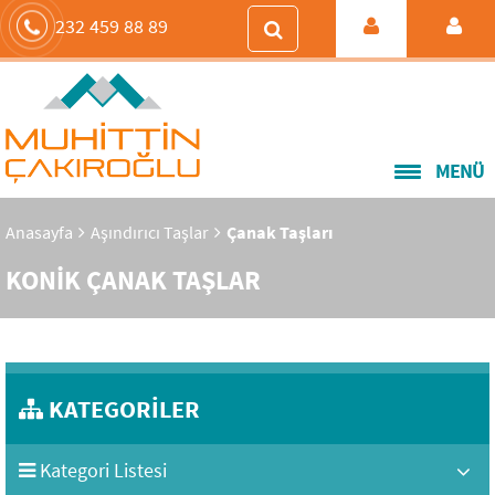
232 459 88 89
MENÜ
Anasayfa
Aşındırıcı Taşlar
Çanak Taşları
KONİK ÇANAK TAŞLAR
KATEGORİLER
Kategori Listesi