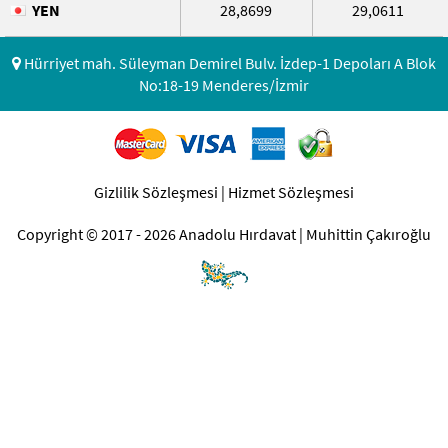
YEN
28,8699
29,0611
Hürriyet mah. Süleyman Demirel Bulv. İzdep-1 Depoları A Blok
No:18-19 Menderes/İzmir
Gizlilik Sözleşmesi
|
Hizmet Sözleşmesi
Copyright © 2017 - 2026 Anadolu Hırdavat | Muhittin Çakıroğlu