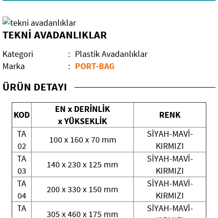
Mobilya Aksesuarları
TEKNİ AVADANLIKLAR
Elektrikli El Aletleri
Kategori
:
Plastik Avadanlıklar
El Aletleri
Kırıcı Deliciler
Marka
:
PORT-BAG
Dekorasyon Malzemeleri
Darbeli Matkaplar
ÜRÜN DETAYI
Bahçe Grubu
Teşhir Standları
EN x DERİNLİK
KOD
RENK
x YÜKSEKLİK
Yapıştırıcılar
Sıvacı Aletleri
Bahçe Elektrikli Aletleri
TA
SİYAH-MAVİ-
100 x 160 x 70 mm
02
KIRMIZI
Kimyasallar
Sırıklar
Bahçe Aletleri
Tutkallar
TA
SİYAH-MAVİ-
140 x 230 x 125 mm
03
KIRMIZI
Eğe Grubu
Rulo Grubu
Özel Amaçlı Yapıştırıcılar
Sprey Boya-Problem Çözücü
TA
SİYAH-MAVİ-
200 x 330 x 150 mm
04
KIRMIZI
İpler
Paspaylar
Mermer ve Taş Yapıştırıcılar
Silikonlar
Üç Köşe Testere Eğeleri
TA
SİYAH-MAVİ-
305 x 460 x 175 mm