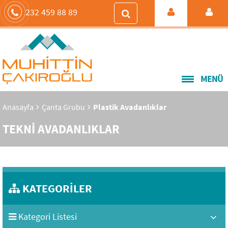
232 459 88 89
MENÜ
Anasayfa
Çanta Grubu
Plastik Avadanlıklar
TEKNİ AVADANLIKLAR
KATEGORİLER
Kategori Listesi