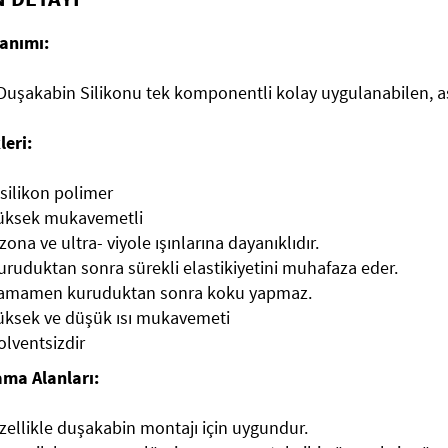
anımı:
Duşakabin Silikonu tek komponentli kolay uygulanabilen, ase
leri:
 silikon polimer
üksek mukavemetli
zona ve ultra- viyole ışınlarına dayanıklıdır.
uruduktan sonra sürekli elastikiyetini muhafaza eder.
amamen kuruduktan sonra koku yapmaz.
üksek ve düşük ısı mukavemeti
olventsizdir
ma Alanları:
zellikle duşakabin montajı için uygundur.