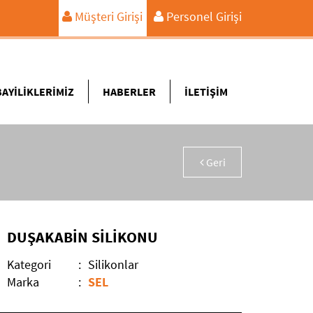
Müşteri Girişi
Personel Girişi
BAYİLİKLERİMİZ
HABERLER
İLETİŞİM
Geri
DUŞAKABİN SİLİKONU
Kategori
:
Silikonlar
Marka
:
SEL