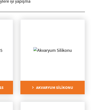
lere iyi yapışma
15
AKVARYUM SİLİKONU