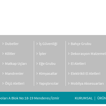
Dubeller
İş Güvenliği
Bahçe Grubu
Kilitler
İpler
Dekorasyon Malzemel
Matkap Uçları
Eğe Grubu
El Aletleri
Mandrenler
Kimyasallar
Elektrikli El Aletleri
Ölçü Aletleri
Yapıştırıcılar
Mobilya Aksesuarları
oları A Blok No:18-19 Menderes/İzmir
KURUMSAL
ÜRÜN