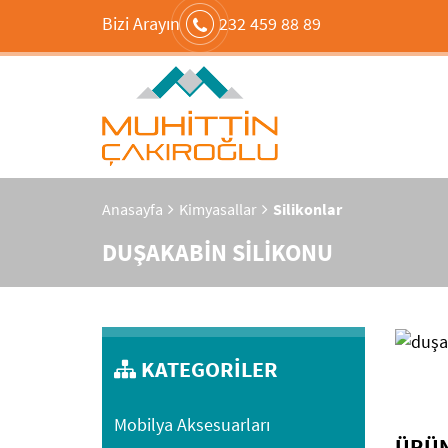
Bizi Arayın
232 459 88 89
Anasayfa
Kimyasallar
Silikonlar
DUŞAKABİN SİLİKONU
KATEGORİLER
Mobilya Aksesuarları
ÜRÜN