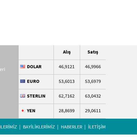
Alış
Satış
DOLAR
46,9121
46,9966
eri
EURO
53,6013
53,6979
STERLIN
62,7162
63,0432
YEN
28,8699
29,0611
LERİMİZ
BAYİLİKLERİMİZ
HABERLER
İLETİŞİM