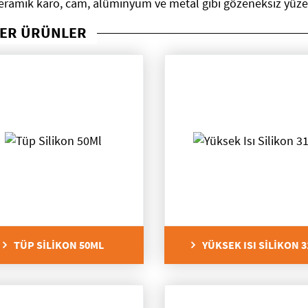
eramik karo, cam, alüminyum ve metal gibi gözeneksiz yüzey
ER ÜRÜNLER
TÜP SİLİKON 50ML
YÜKSEK ISI SİLİKON 3