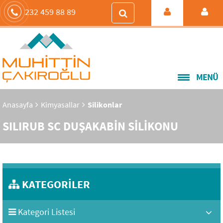
232 459 88 89
MENÜ
Anasayfa
Kimyasallar
Silikonlar
SILIRUB SC DUŞAKABİN SİLİKONU
KATEGORİLER
Kategori Listesi