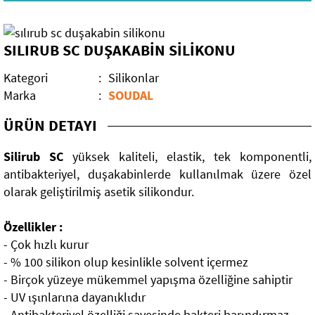
Mobilya Aksesuarları
SILIRUB SC DUŞAKABİN SİLİKONU
Elektrikli El Aletleri
Kategori
:
Silikonlar
El Aletleri
Kırıcı Deliciler
Marka
:
SOUDAL
Dekorasyon Malzemeleri
Darbeli Matkaplar
ÜRÜN DETAYI
Bahçe Grubu
Teşhir Standları
Silirub SC
yüksek kaliteli, elastik, tek komponentli,
antibakteriyel, duşakabinlerde kullanιlmak üzere özel
Yapıştırıcılar
Sıvacı Aletleri
Bahçe Elektrikli Aletleri
olarak geliştirilmiş asetik silikondur.
Kimyasallar
Sırıklar
Bahçe Aletleri
Tutkallar
Özellikler :
- Çok hιzlι kurur
Rulo Grubu
Özel Amaçlı Yapıştırıcılar
Sprey Boya-Problem Çözücü
- % 100 silikon olup kesinlikle solvent içermez
- Birçok yüzeye mükemmel yapιşma özelliğine sahiptir
Paspaylar
Mermer ve Taş Yapıştırıcılar
Silikonlar
- UV ιşιnlarιna dayanιklιdιr
- Antibakteriyel özelliği sayesinde bakteri barιndιrmaz