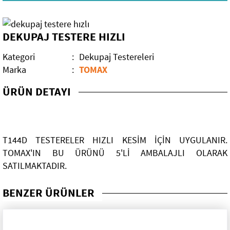
Mobilya Aksesuarları
DEKUPAJ TESTERE HIZLI
Elektrikli El Aletleri
Kategori
:
Dekupaj Testereleri
El Aletleri
Kırıcı Deliciler
Marka
:
TOMAX
Dekorasyon Malzemeleri
Darbeli Matkaplar
ÜRÜN DETAYI
Bahçe Grubu
Teşhir Standları
Yapıştırıcılar
Sıvacı Aletleri
Bahçe Elektrikli Aletleri
T144D TESTERELER HIZLI KESİM İÇİN UYGULANIR.
TOMAX'IN BU ÜRÜNÜ 5'Lİ AMBALAJLI OLARAK
Kimyasallar
Sırıklar
Bahçe Aletleri
Tutkallar
SATILMAKTADIR.
Eğe Grubu
Rulo Grubu
Özel Amaçlı Yapıştırıcılar
Sprey Boya-Problem Çözücü
BENZER ÜRÜNLER
İpler
Paspaylar
Mermer ve Taş Yapıştırıcılar
Silikonlar
Üç Köşe Testere Eğeleri